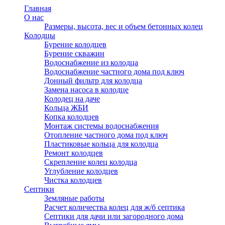
Главная
О нас
Размеры, высота, вес и объем бетонных колец
Колодцы
Бурение колодцев
Бурение скважин
Водоснабжение из колодца
Водоснабжение частного дома под ключ
Донный фильтр для колодца
Замена насоса в колодце
Колодец на даче
Кольца ЖБИ
Копка колодцев
Монтаж системы водоснабжения
Отопление частного дома под ключ
Пластиковые кольца для колодца
Ремонт колодцев
Скрепление колец колодца
Углубление колодцев
Чистка колодцев
Септики
Земляные работы
Расчет количества колец для ж/б септика
Септики для дачи или загородного дома