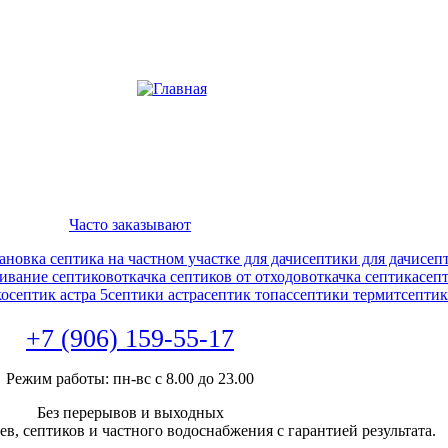
Часто заказывают
ановка септика на частном участке для дачи
септики для дачи
сеп
ивание септиков
откачка септиков от отходов
откачка септика
сеп
ко
септик астра 5
септики астра
септик топас
септики термит
септик
+7 (906) 159-55-17
Режим работы: пн-вс с 8.00 до 23.00
Без перерывов и выходных
в, септиков и частного водоснабжения с гарантией результата.