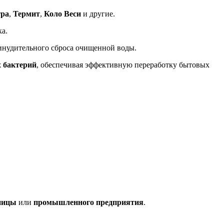
ра
,
Термит
,
Коло Веси
и другие.
ка.
инудительного сброса очищенной воды.
 бактерий
, обеспечивая эффективную переработку бытовых
ницы
или
промышленного предприятия
.