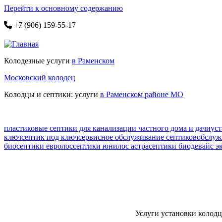
Перейти к основному содержанию
+7 (906) 159-55-17
Колодезные услуги
в Раменском
Московский колодец
Колодцы и септики: услуги
в Раменском районе МО
пластиковые септики для канализации частного дома и дачи
уст
ключ
септик под ключ
сервисное обслуживание септиков
обслуж
био
септики евролос
септики юнилос астра
септики биодевайс э
Услуги установки колодце