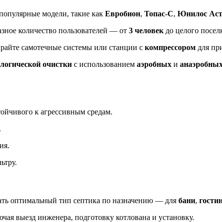
 популярные модели, такие как
Евробион
,
Топас-С
,
Юнилос Аст
разное количество пользователей — от
3 человек
до целого посел
ирайте самотечные системы или станции с
компрессором
для пр
логической очистки
с использованием
аэробных
и
анаэробных
стойчивого к агрессивным средам.
.
ия.
ьтру.
ать оптимальный тип септика по назначению — для
бани
,
гости
ючая выезд инженера, подготовку котлована и установку.