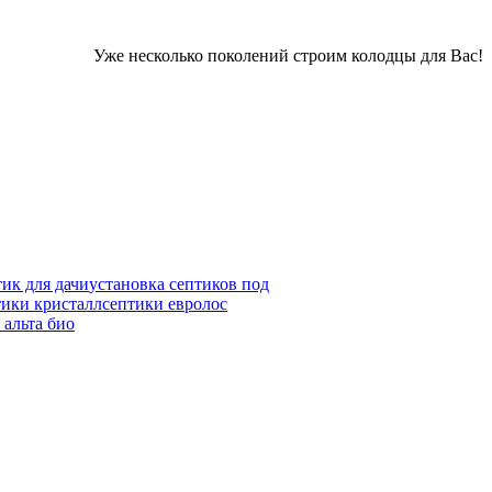
Уже несколько поколений строим колодцы для Вас!
тик для дачи
установка септиков под
тики кристалл
септики евролос
 альта био