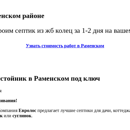
енском районе
оим септик из жб колец за 1-2 дня на ваш
Узнать стоимость работ в Раменском
тстойник в Раменском под ключ
я
живания!
 Компания
Евролос
предлагает лучшие септики для дачи, коттедж
ок
или
суглинок
.