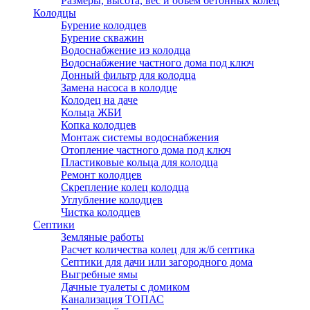
Размеры, высота, вес и объем бетонных колец
Колодцы
Бурение колодцев
Бурение скважин
Водоснабжение из колодца
Водоснабжение частного дома под ключ
Донный фильтр для колодца
Замена насоса в колодце
Колодец на даче
Кольца ЖБИ
Копка колодцев
Монтаж системы водоснабжения
Отопление частного дома под ключ
Пластиковые кольца для колодца
Ремонт колодцев
Скрепление колец колодца
Углубление колодцев
Чистка колодцев
Септики
Земляные работы
Расчет количества колец для ж/б септика
Септики для дачи или загородного дома
Выгребные ямы
Дачные туалеты с домиком
Канализация ТОПАС