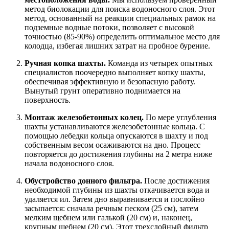
метод биолокации для поиска водоносного слоя. Этот
метод, основанный на реакции специальных рамок на
подземные водные потоки, позволяет с высокой
точностью (85-90%) определить оптимальное место для
колодца, избегая лишних затрат на пробное бурение.
Ручная копка шахты.
Команда из четырех опытных
специалистов поочередно выполняет копку шахты,
обеспечивая эффективную и безопасную работу.
Вынутый грунт оперативно поднимается на
поверхность.
Монтаж железобетонных колец.
По мере углубления
шахты устанавливаются железобетонные кольца. С
помощью лебедки кольца опускаются в шахту и под
собственным весом осаживаются на дно. Процесс
повторяется до достижения глубины на 2 метра ниже
начала водоносного слоя.
Обустройство донного фильтра.
После достижения
необходимой глубины из шахты откачивается вода и
удаляется ил. Затем дно выравнивается и послойно
засыпается: сначала речным песком (25 см), затем
мелким щебнем или галькой (20 см) и, наконец,
крупным щебнем (20 см). Этот трехслойный фильтр