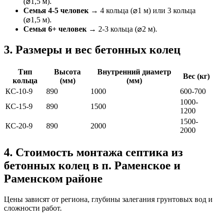
(⌀1,5 м).
Семья 4-5 человек
→ 4 кольца (⌀1 м) или 3 кольца
(⌀1,5 м).
Семья 6+ человек
→ 2-3 кольца (⌀2 м).
3. Размеры и вес бетонных колец
Тип
Высота
Внутренний диаметр
Вес (кг)
кольца
(мм)
(мм)
КС-10-9
890
1000
600-700
1000-
КС-15-9
890
1500
1200
1500-
КС-20-9
890
2000
2000
4. Стоимость монтажа септика из
бетонных колец в п. Раменское и
Раменском районе
Цены зависят от региона, глубины залегания грунтовых вод и
сложности работ.