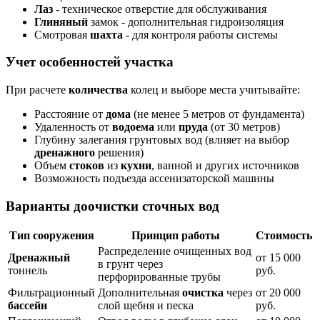
Лаз
- техническое отверстие для обслуживания
Глиняный
замок - дополнительная гидроизоляция
Смотровая
шахта
- для контроля работы системы
Учет особенностей участка
При расчете
количества
колец и выборе места учитывайте:
Расстояние от
дома
(не менее 5 метров от фундамента)
Удаленность от
водоема
или
пруда
(от 30 метров)
Глубину залегания грунтовых вод (влияет на выбор
дренажного
решения)
Объем
стоков
из
кухни
, ванной и других источников
Возможность подъезда ассенизаторской машины
Варианты доочистки сточных вод
Тип сооружения
Принцип работы
Стоимость
Распределение очищенных вод
Дренажный
от 15 000
в грунт через
тоннель
руб.
перфорированные трубы
Фильтрационный
Дополнительная
очистка
через
от 20 000
бассейн
слой щебня и песка
руб.