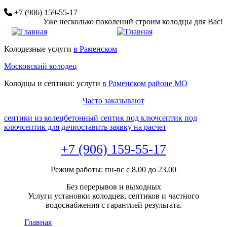
Перейти
+7 (906) 159-55-17
к
Уже несколько поколений строим колодцы для Вас!
основному
содержанию
Колодезные услуги
в Раменском
Московский колодец
Колодцы и септики: услуги
в Раменском районе МО
Часто заказывают
септики из колец
бетонный септик под ключ
септик под
ключ
септик для дачи
оставить заявку на расчет
+7 (906) 159-55-17
Режим работы: пн-вс с 8.00 до 23.00
Без перерывов и выходных
Услуги установки колодцев, септиков и частного
водоснабжения с гарантией результата.
Главная