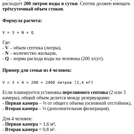
расходует
200 литров воды в сутки
. Септик должен вмещать
трёхсуточный объем стоков
.
Формула расчета:
V = 3 × N × Q
Где:
-
V
– объем септика (литры),
-
N
– количество жильцов,
-
Q
– норма расхода воды на человека (200 л/сут).
Пример для семьи из 4 человек:
V = 3 × 4 × 200 = 2400 литров (2,4 м³)
Если планируется установка
переливного септика
(2 или 3
камеры), общий объем делится между резервуарами:
-
Первая камера
– ⅔ от общего объема (основной отстойник),
-
Вторая камера
– ⅓ (дополнительная фильтрация).
Для 4 человек:
-
Первая камера
= 1,6 м³,
-
Вторая камера
= 0,8 м³.