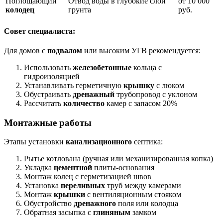
Поглощающий
Отвод воды в глубокие слои
от 10 000
колодец
грунта
руб.
Совет специалиста:
Для домов с
подвалом
или высоким УГВ рекомендуется:
Использовать
железобетонные
кольца с
гидроизоляцией
Устанавливать герметичную
крышку
с люком
Обустраивать
дренажный
трубопровод с уклоном
Рассчитать
количество
камер с запасом 20%
Монтажные работы
Этапы установки
канализационного
септика:
Рытье котлована (ручная или механизированная копка)
Укладка
цементной
плиты-основания
Монтаж колец с герметизацией швов
Установка
переливных
труб между камерами
Монтаж
крышки
с вентиляционным стояком
Обустройство
дренажного
поля или колодца
Обратная засыпка с
глиняным
замком