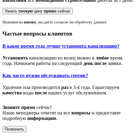
Выполним
все
необходимые
строительные
работы за 1 день!
Узнать
точную
цену
прямо
сейчас
Нажимая на
кнопку
, вы даёте согласие на обработку данных
Частые вопросы клиентов
В какое
время
года лучше
установить
канализацию?
Установить
канализацию из колец можно в
любое
время
года. Начинаем работы на следующий
день
после
заявки.
Как часто нужно обслуживать септик?
Удаление ила производится
раз
в 3-4 года. Гарантируем
качество
воды
после
наших услуг обслуживания.
Звоните
прямо
сейчас!
Наши менеджеры ответят на все
вопросы
и предоставят
подробную
информацию
.
Позвонить