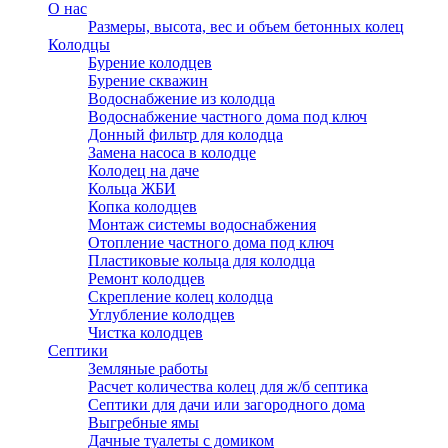
О нас
Размеры, высота, вес и объем бетонных колец
Колодцы
Бурение колодцев
Бурение скважин
Водоснабжение из колодца
Водоснабжение частного дома под ключ
Донный фильтр для колодца
Замена насоса в колодце
Колодец на даче
Кольца ЖБИ
Копка колодцев
Монтаж системы водоснабжения
Отопление частного дома под ключ
Пластиковые кольца для колодца
Ремонт колодцев
Скрепление колец колодца
Углубление колодцев
Чистка колодцев
Септики
Земляные работы
Расчет количества колец для ж/б септика
Септики для дачи или загородного дома
Выгребные ямы
Дачные туалеты с домиком