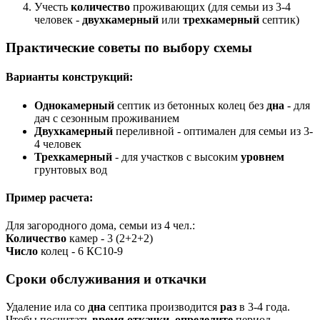
Учесть
количество
проживающих (для семьи из 3-4
человек -
двухкамерный
или
трехкамерный
септик)
Практические советы по выбору схемы
Варианты конструкций:
Однокамерный
септик из бетонных колец без
дна
- для
дач с сезонным проживанием
Двухкамерный
переливной - оптимален для семьи из 3-
4 человек
Трехкамерный
- для участков с высоким
уровнем
грунтовых вод
Пример расчета:
Для загородного дома, семьи из 4 чел.:
Количество
камер - 3 (2+2+2)
Число
колец - 6 КС10-9
Сроки обслуживания и откачки
Удаление ила со
дна
септика производится
раз
в 3-4 года.
Чтобы посчитать
время
откачки
,
определите
период